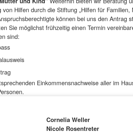
 Mutter und Kind"
Weiterhin bieten wir Beratung 
 von Hilfen durch die Stiftung „Hilfen für Familien,
Anspruchsberechtigte können bei uns den Antrag st
lten Sie möglichst frühzeitig einen Termin vereinbar
en sind:
pass
alausweis
trag
ntsprechenden Einkommensnachweise aller im Haus
Personen.
Cornelia Weller
Nicole Rosentreter