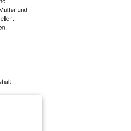
und
 Mutter und
ellen.
en.
halt