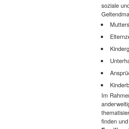
soziale und
Geltendmac
Mutters
Elternz
Kinderg
Unterha
Ansprü
Kinder
Im Rahmen 
anderweitig
thematisie
finden und