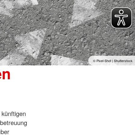
© Pixel-Shot | Shutterstock
en
 künftigen
rbetreuung
über