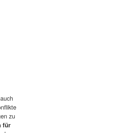
 auch
nflikte
gen zu
 für