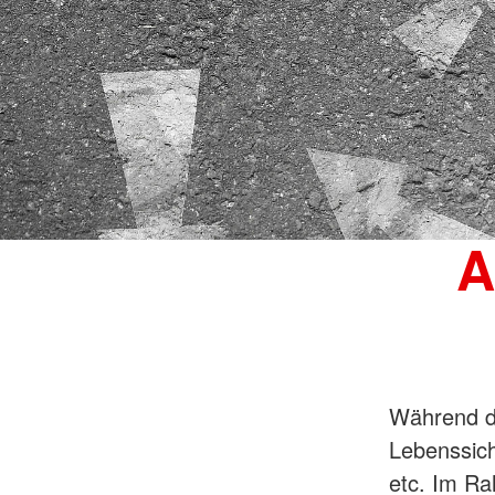
A
Während de
Lebenssich
etc. Im Ra