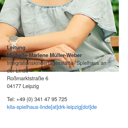
Leitung
Michelle-Marlene Müller-Weber
Integrationskindertagesstätte "Spielhaus an
der Linde"
Roßmarktstraße 6
04177 Leipzig
Tel: +49 (0) 341 47 95 725
kita-spielhaus-linde[at]drk-leipzig[dot]de