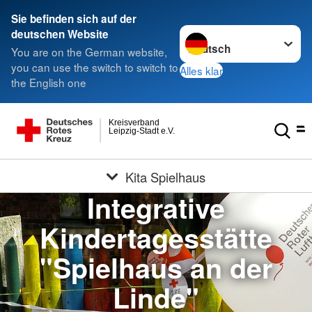
Sie befinden sich auf der
Sprache wechseln zu
deutschen Website
You are on the German website,
you can use the switch to switch to
Alles klar
the English one
Kreisverband
Leipzig-Stadt e.V.
Kita Spielhaus
Integrative
Kindertagesstätte
"Spielhaus an der
Linde"