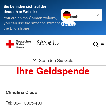
Sie befinden sich auf der
Sprache wechseln zu
deutschen Website
You are on the German website,
you can use the switch to switch to
Alles klar
the English one
Kreisverband
Leipzig-Stadt e.V.
Spenden Sie Geld
Ihre Geldspende
Christine Claus
Tel: 0341 3035-400