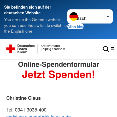
Sie befinden sich auf der
Sprache wechseln zu
deutschen Website
You are on the German website,
you can use the switch to switch to
Alles klar
the English one
Kreisverband
Leipzig-Stadt e.V.
Online-Spendenformular
Jetzt Spenden!
Christine Claus
Tel: 0341 3035-400
christine.claus(at)drk-leipzig.de