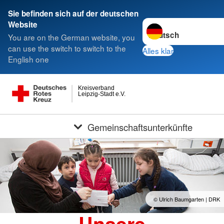
Sie befinden sich auf der deutschen
Sprache wechseln zu
Website
You are on the German website, you
can use the switch to switch to the
Alles klar
English one
Kreisverband
Leipzig-Stadt e.V.
Gemeinschaftsunterkünfte
© Ulrich Baumgarten | DRK
Unsere