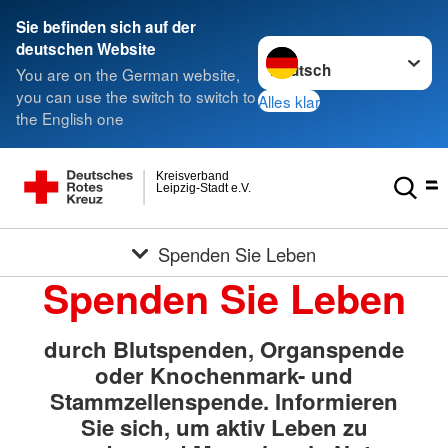
Sie befinden sich auf der
Sprache wechseln zu
deutschen Website
You are on the German website,
you can use the switch to switch to
Alles klar
the English one
Kreisverband
Leipzig-Stadt e.V.
Spenden Sie Leben
Spenden Sie Leben
durch Blutspenden, Organspende
oder Knochenmark- und
Stammzellenspende. Informieren
Sie sich, um aktiv Leben zu