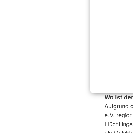
Wo ist de
Aufgrund d
e.V. regio
Flüchtling
als Objek