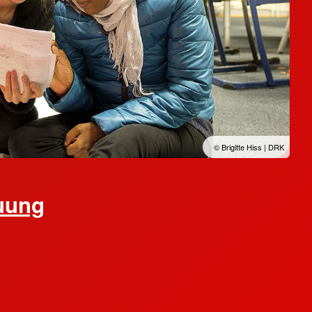
© Brigitte Hiss | DRK
uung