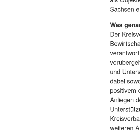
Sachsen e
Was genau
Der Kreisv
Bewirtscha
verantwort
vorübergeh
und Unters
dabei sowo
positivem 
Anliegen 
Unterstüt
Kreisverba
weiteren Ak