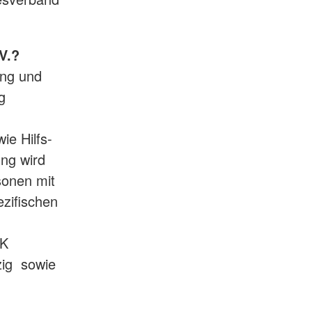
V.?
ung und
g
e Hilfs-
ng wird
sonen mit
ezifischen
RK
zig sowie