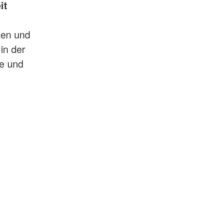
it
tzen und
in der
te und