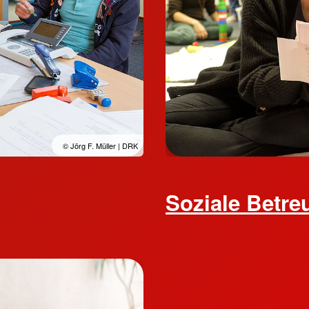
© Jörg F. Müller | DRK
Soziale Betre