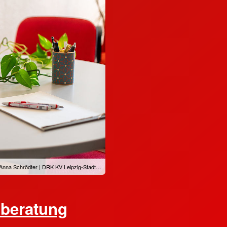
Anna Schrödter | DRK KV Leipzig-Stadt…
nberatung