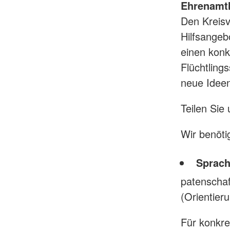
Ehrenamtl
Den Kreisv
Hilfsangeb
einen konk
Flüchtling
neue Ideen
Teilen Sie
Wir benöti
Sprach
patenschaf
(Orientier
Für konkre