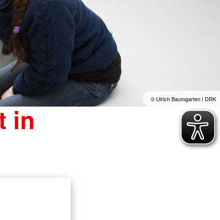
© Ulrich Baumgarten | DRK
t in