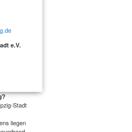
ig.de
adt e.V.
g?
ipzig-Stadt
ens liegen
esverband