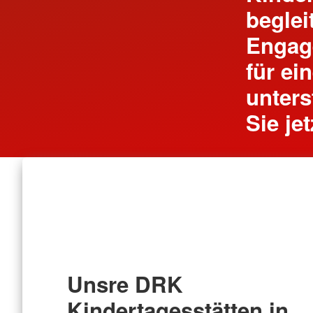
beglei
Engag
für ei
unters
Sie je
Unsre DRK
Kindertagesstätten in