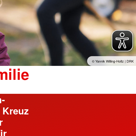
© Yannik Willing-Holtz | DRK
ilie
n-
 Kreuz
r
ir