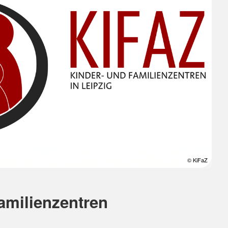
© KiFaZ
amilienzentren