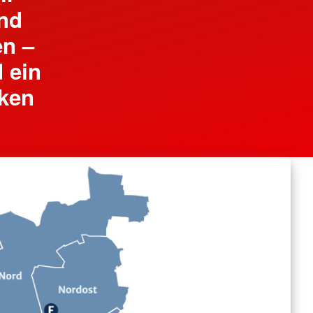
und
n –
d ein
cken