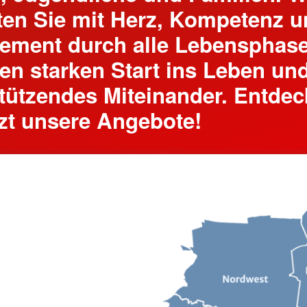
ten Sie mit Herz, Kompetenz 
ement durch alle Lebensphase
nen starken Start ins Leben un
tützendes Miteinander. Entde
tzt unsere Angebote!