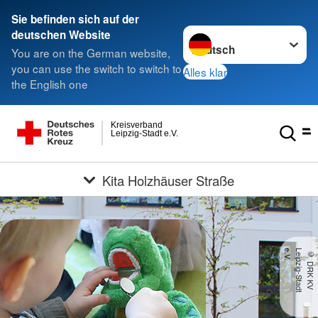
Sie befinden sich auf der
Sprache wechseln zu
deutschen Website
You are on the German website,
you can use the switch to switch to
Alles klar
the English one
Kreisverband
Leipzig-Stadt e.V.
Kita Holzhäuser Straße
.
©
D
R
K
K
V
L
e
ip
z
ig
-
S
t
a
d
t
e
.
V