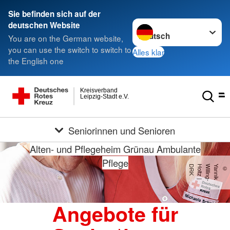
Sie befinden sich auf der
Sprache wechseln zu
deutschen Website
You are on the German website,
you can use the switch to switch to
Alles klar
the English one
Kreisverband
Leipzig-Stadt e.V.
Seniorinnen und Senioren
Alten- und Pflegeheim Grünau
Ambulante
Pflege
K
©
Y
a
n
n
ik
W
illin
g
-
H
o
lt
z
|
D
R
Angebote für