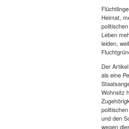
Flüchtling
Heimat, me
politische
Leben mehr
leiden, we
Fluchtgrün
Der Artikel
als eine P
Staatsange
Wohnsitz h
Zugehörigk
politische
und den S
wegen dies