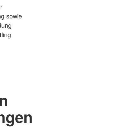
r
ung sowie
idung
ling
en
ungen