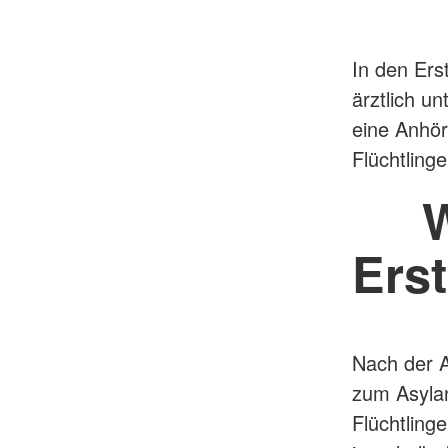
In den Er
ärztlich u
eine Anhör
Flüchtling
Ers
Nach der A
zum Asylan
Flüchtling