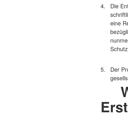
Die En
schrift
eine R
bezügli
nunmeh
Schutz
Der Pr
gesell
W
Ers