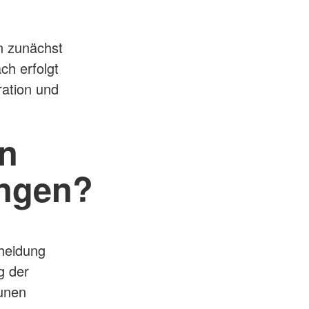
n zunächst
ch erfolgt
ration und
n
ungen?
heidung
g der
unen