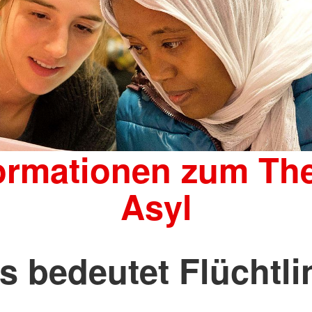
ormationen zum T
Asyl
s bedeutet Flüchtli