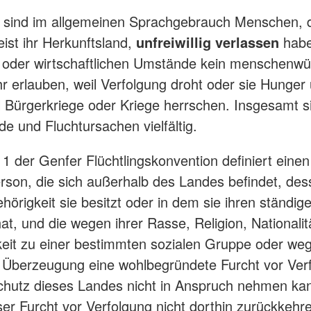
e sind im allgemeinen Sprachgebrauch Menschen, d
ist ihr Herkunftsland,
unfreiwillig verlassen
haben
n oder wirtschaftlichen Umstände kein menschenwü
 erlauben, weil Verfolgung droht oder sie Hunger
il Bürgerkriege oder Kriege herrschen. Insgesamt s
de und Fluchtursachen vielfältig.
 1 der Genfer Flüchtlingskonvention definiert einen
erson, die sich außerhalb des Landes befindet, de
hörigkeit sie besitzt oder in dem sie ihren ständig
at, und die wegen ihrer Rasse, Religion, Nationalit
eit zu einer bestimmten sozialen Gruppe oder weg
n Überzeugung eine wohlbegründete Furcht vor Ver
chutz dieses Landes nicht in Anspruch nehmen ka
er Furcht vor Verfolgung nicht dorthin zurückkehr