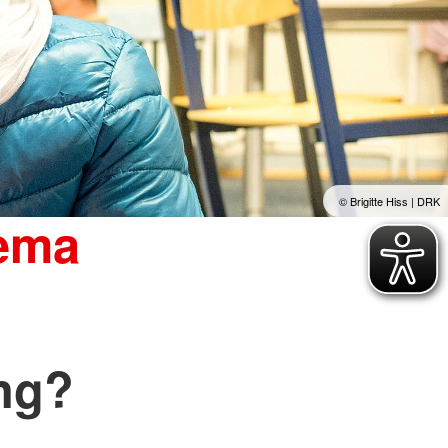
© Brigitte Hiss | DRK
hema
ng?