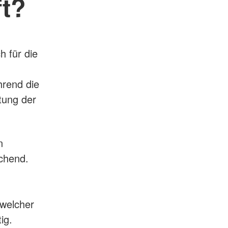
ft?
h für die
hrend die
tung der
in
uchend.
 welcher
ig.