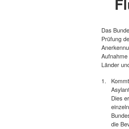
Fl
Das Bundes
Prüfung de
Anerkennun
Aufnahme u
Länder un
Kommt 
Asylant
Dies e
einzel
Bundes
die Be