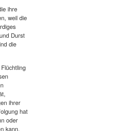
ie ihre
, weil die
rdiges
 und Durst
ind die
 Flüchtling
ssen
en
ät,
en ihrer
folgung hat
nn oder
en kann.