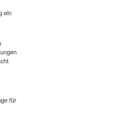
g ein
n
nungen
acht
ge für