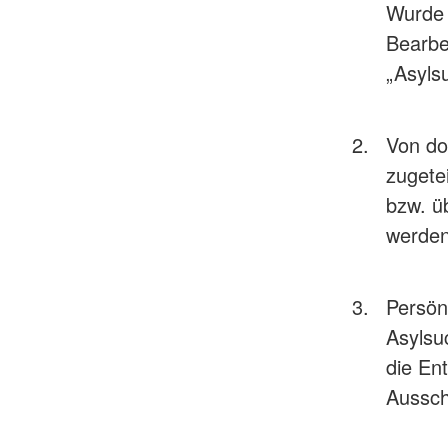
Wurde 
Bearbe
„Asyls
Von do
zugete
bzw. ü
werde
Persön
Asylsu
die En
Aussch