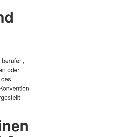
nd
t berufen,
en oder
 des
 Konvention
gestellt
einen