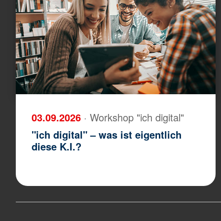
03.09.2026
· Workshop "ich digital"
"ich digital" – was ist eigentlich
diese K.I.?