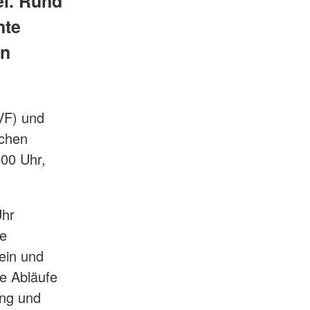
el. Rund
nte
en
VF) und
schen
:00 Uhr,
Uhr
ie
ein und
he Abläufe
ung und