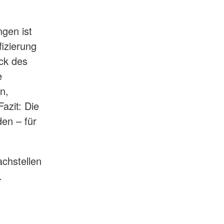
gen ist
fizierung
ück des
e
n,
azit: Die
en – für
chstellen
.