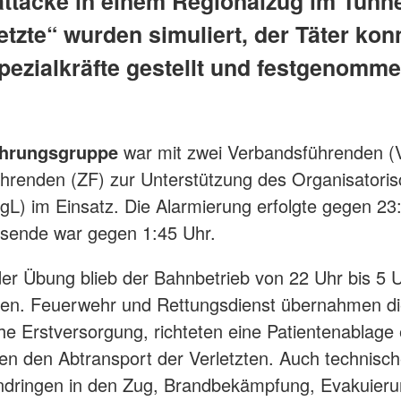
ttacke in einem Regionalzug im Tunn
etzte“ wurden simuliert, der Täter kon
pezialkräfte gestellt und festgenomm
hrungsgruppe
war mit zwei Verbandsführenden (
hrenden (ZF) zur Unterstützung des Organisatori
rgL) im Einsatz. Die Alarmierung erfolgte gegen 23
sende war gegen 1:45 Uhr.
r Übung blieb der Bahnbetrieb von 22 Uhr bis 5 
hen. Feuerwehr und Rettungsdienst übernahmen d
he Erstversorgung, richteten eine Patientenablage 
ten den Abtransport der Verletzten. Auch technisc
ndringen in den Zug, Brandbekämpfung, Evakuier