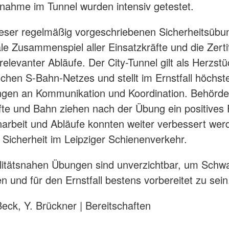
ahme im Tunnel wurden intensiv getestet.​
ieser regelmäßig vorgeschriebenen Sicherheitsübun
le Zusammenspiel aller Einsatzkräfte und die Zerti
relevanter Abläufe. Der City-Tunnel gilt als Herzst
schen S-Bahn-Netzes und stellt im Ernstfall höchst
ngen an Kommunikation und Koordination. Behörde
fte und Bahn ziehen nach der Übung ein positives F
beit und Abläufe konnten weiter verbessert werd
Sicherheit im Leipziger Schienenverkehr.​
litätsnahen Übungen sind unverzichtbar, um Schwa
n und für den Ernstfall bestens vorbereitet zu sein
Beck, Y. Brückner | Bereitschaften