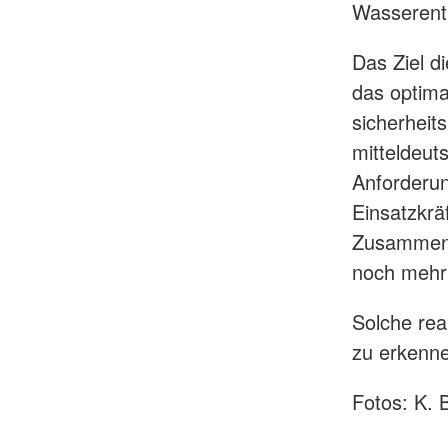
Wasserentn
Das Ziel d
das optima
sicherheits
mitteldeut
Anforderu
Einsatzkrä
Zusammenar
noch mehr 
Solche rea
zu erkenne
Fotos: K. 