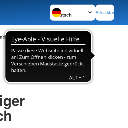
Sprache wechseln zu
Alles klar
nden
Über uns
iger
ch