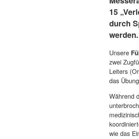
Messera
15 „Verl
durch S
werden.​
Unsere
Fü
zwei Zugfü
Leiters (O
das Übung
Während de
unterbroc
medizinisc
koordinier
wie das Ei