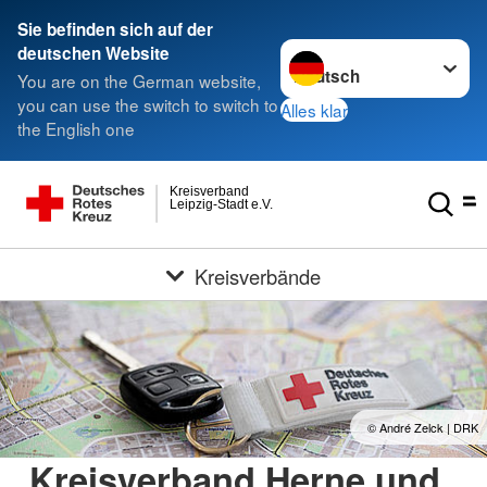
Sie befinden sich auf der
Sprache wechseln zu
deutschen Website
You are on the German website,
you can use the switch to switch to
Alles klar
the English one
Kreisverband
Leipzig-Stadt e.V.
Kreisverbände
© André Zelck | DRK
Kreisverband Herne und