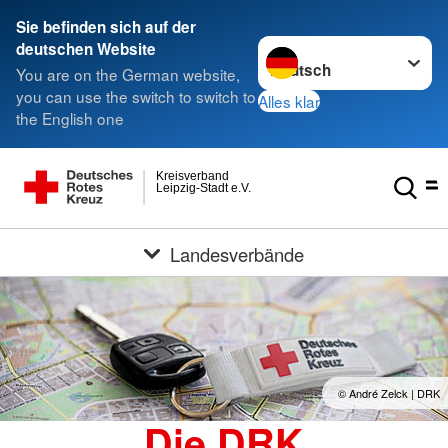
Sie befinden sich auf der
Sprache wechseln zu
deutschen Website
You are on the German website,
you can use the switch to switch to
Alles klar
the English one
Kreisverband
Leipzig-Stadt e.V.
Landesverbände
© André Zelck | DRK
Die DRK