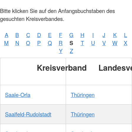
Bitte klicken Sie auf den Anfangsbuchstaben des
gesuchten Kreisverbandes.
A
B
C
D
E
F
G
H
I
J
K
L
M
N
O
P
Q
R
S
T
U
V
W
X
Y
Z
Kreisverband
Landesv
Saale-Orla
Thüringen
Saalfeld-Rudolstadt
Thüringen