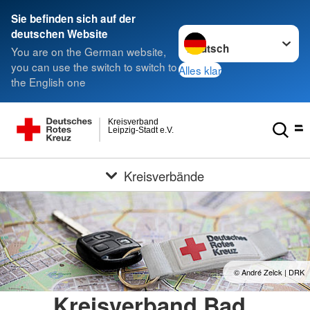
Sie befinden sich auf der
Sprache wechseln zu
deutschen Website
You are on the German website,
you can use the switch to switch to
Alles klar
the English one
Kreisverband
Leipzig-Stadt e.V.
Kreisverbände
© André Zelck | DRK
Kreisverband Bad