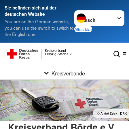
Sie befinden sich auf der
Sprache wechseln zu
deutschen Website
You are on the German website,
you can use the switch to switch to
Alles klar
the English one
Kreisverband
Leipzig-Stadt e.V.
Kreisverbände
© André Zelck | DRK
Kreisverband Börde e.V.