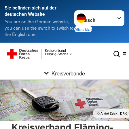
Sie befinden sich auf der
Sprache wechseln zu
deutschen Website
You are on the German website,
you can use the switch to switch to
Alles klar
the English one
Kreisverband
Leipzig-Stadt e.V.
Kreisverbände
© André Zelck | DRK
Kreisverband Fläming-