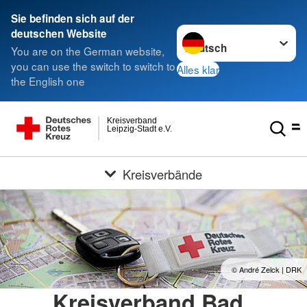
Sie befinden sich auf der
Sprache wechseln zu
deutschen Website
You are on the German website,
you can use the switch to switch to
Alles klar
the English one
Kreisverband
Leipzig-Stadt e.V.
Kreisverbände
© André Zelck | DRK
Kreisverband Bad