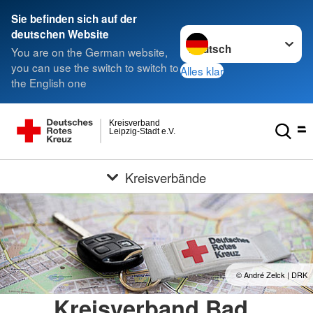
Sie befinden sich auf der
Sprache wechseln zu
deutschen Website
You are on the German website,
you can use the switch to switch to
Alles klar
the English one
Kreisverband
Leipzig-Stadt e.V.
Kreisverbände
© André Zelck | DRK
Kreisverband Bad