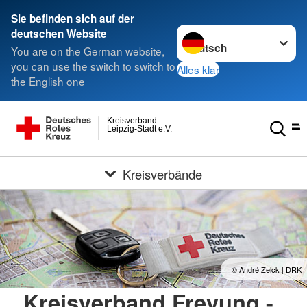
Sie befinden sich auf der
Sprache wechseln zu
deutschen Website
You are on the German website,
you can use the switch to switch to
Alles klar
the English one
Kreisverband
Leipzig-Stadt e.V.
Kreisverbände
© André Zelck | DRK
Kreisverband Freyung -